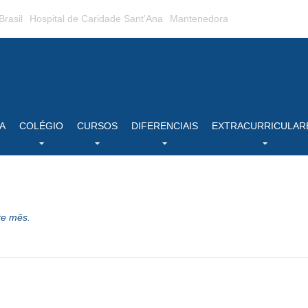
Brasil
Hospital de Caridade Sant'Ana
Mantenedora
A
COLÉGIO
CURSOS
DIFERENCIAIS
EXTRACURRICULAR
te mês.