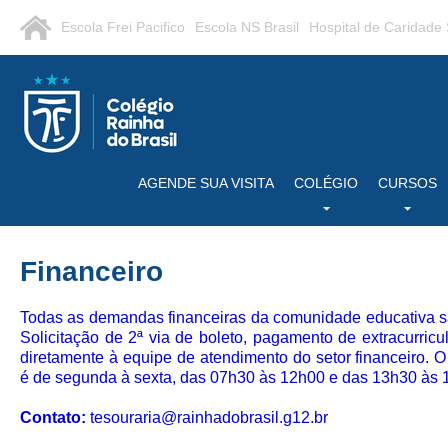
Escola Frei Pacifico
Escola NS Brasil
Hospital de Caridade
AGENDE SUA VISITA
COLÉGIO
CURSOS
Financeiro
Todas as demandas financeiras da comunidade educativa sã
Solicitação de 2ª via de boleto, pagamento de extracurricu
diretamente à equipe de atendimento do setor financeiro.
O
é de segunda à sexta
,
das 07h30 às 12h00 e das 13h30 às 
Contato:
tesouraria@rainhadobrasil.g12.br