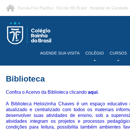
Escola Frei Pacifico
Escola NS Brasil
Hospital de Caridade
AGENDE SUA VISITA
COLÉGIO
CURSOS
Biblioteca
Confira o Acervo da Biblioteca clicando
aqui
.
A Biblioteca Heloizinha Chaves é um espaço educativo 
atualizado e centralizado com todos os materiais inform
desenvolver suas atividades de ensino, sob a supervis
atividades integram os projetos e processos pedagógic
condições para leitura, possibilita também ambientes fav